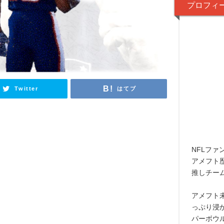
プロフィ
Twitter
はてブ
NFLファ
アメフト
推しチー
アメフト
っぷり浸
パーボウ