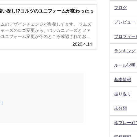
ブログ
違い探し!?コルツのユニフォームが変わったっ
プレビュー
ムのデザインチェンジが多発してます。 ラムズ
ジャーズのロゴ変更から、バッカニアーズとファ
プロフィー
のユニフォーム変更が今のところ確認されており
2020.4.14
ame classic look. Built for the ...
ランキング
ルール説明
基本情報
振り返り
！
未分類
珍プレー好
移籍情報