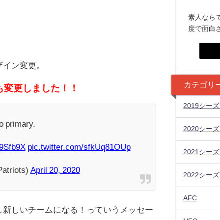
素人なら
度で面白
ザイン変更。
カテゴリ
も変更しました！！
2019シー
o primary.
2020シー
09Sfb9X
pic.twitter.com/sfkUq81OUp
2021シー
atriots)
April 20, 2020
2022シー
AFC
し新しいチームになる！っていうメッセー