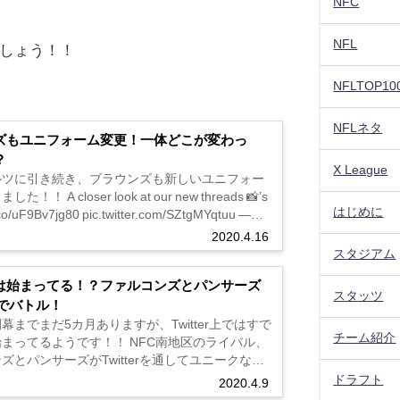
NFC
NFL
しょう！！
NFLTOP10
NFLネタ
ズもユニフォーム変更！一体どこが変わっ
？
X League
ルツに引き続き、ブラウンズも新しいユニフォー
！！ A closer look at our new threads 📸’s
はじめに
t.co/uF9Bv7jg80 pic.twitter.com/SZtgMYqtuu —
r...
2020.4.16
スタジアム
は始まってる！？ファルコンズとパンサーズ
スタッツ
erでバトル！
幕までまだ5カ月ありますが、Twitter上ではすで
チーム紹介
まってるようです！！ NFC南地区のライバル、
ズとパンサーズがTwitterを通してユニークな戦
。笑 どうしてこうなったのか、まと
ドラフト
2020.4.9
た！！ 発端はファルコンズのユニフォーム変更