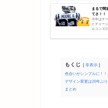
から… 4...
まるで間
てさ！！
今年はチー
とチャー
ルコンズ
ます。 そして現地時間の13日にコルツもデザイン変更を発
表しました！！ S
もくじ
非表示
色合いがシンプルに！！
デザイン変更は20年ぶり
まとめ