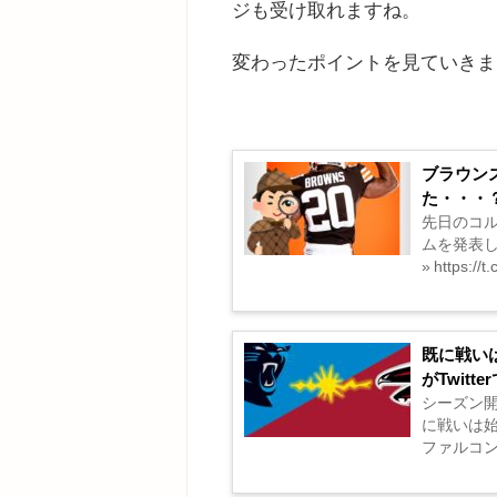
ジも受け取れますね。
変わったポイントを見ていきま
ブラウン
た・・・
先日のコ
ムを発表しました
» https://
Cleveland B
既に戦い
がTwitt
シーズン開
に戦いは始
ファルコン
いを見してくれてます
めてみまし