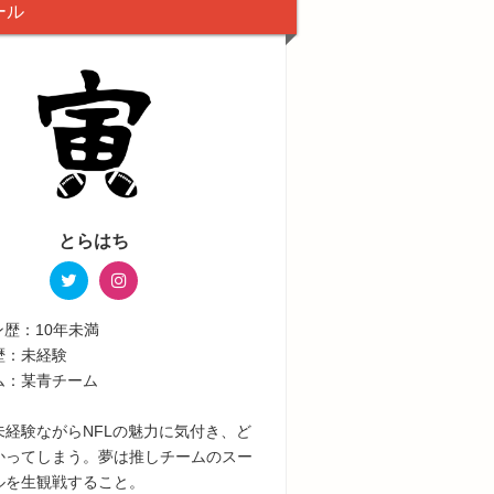
ール
とらはち
ン歴：10年未満
歴：未経験
ム：某青チーム
未経験ながらNFLの魅力に気付き、ど
かってしまう。夢は推しチームのスー
ルを生観戦すること。