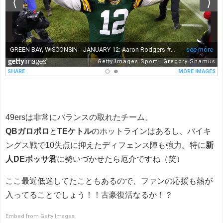
49ersは非常にバランスの取れたチーム。
QBガロポロ
と
TEケトル
のホットラインはあるし、バイキ
ングス戦で10失点に抑えたディフェンス陣も強力。特に
新
人DEボッサ君
に勢いづかせたら厄介ですね（笑）
ここ最近低迷してたこともあるので、ファンの応援も熱が
入ってることでしょう！！古豪復活なるか！？
Embed from Getty Images