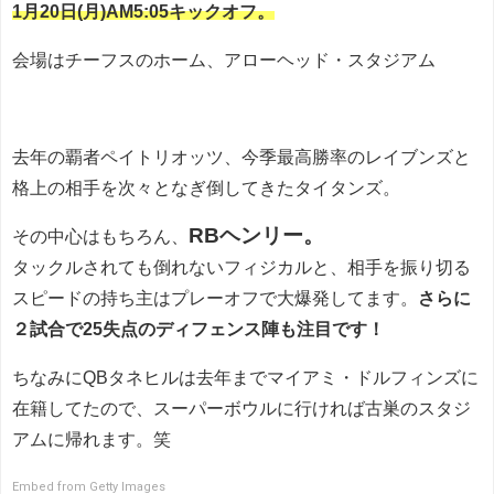
1月20日(月)AM5:05キックオフ。
会場はチーフスのホーム、アローヘッド・スタジアム
去年の覇者ペイトリオッツ、今季最高勝率のレイブンズと
格上の相手を次々となぎ倒してきたタイタンズ。
RBヘンリー。
その中心はもちろん、
タックルされても倒れないフィジカルと、相手を振り切る
スピードの持ち主はプレーオフで大爆発してます。
さらに
２試合で25失点のディフェンス陣も注目です！
ちなみにQBタネヒルは去年までマイアミ・ドルフィンズに
在籍してたので、スーパーボウルに行ければ古巣のスタジ
アムに帰れます。笑
Embed from Getty Images