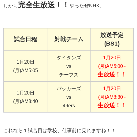
完全生放送！！
しかも
やったぜNHK。
放送予定
試合日程
対戦チーム
(BS1)
タイタンズ
1月20日
1月20日
vs
(月)AM5:00~
(月)AM5:05
生放送！！
チーフス
パッカーズ
1月20日
1月20日
vs
(月)AM8:30~
(月)AM8:40
生放送！！
49ers
これなら１試合目は学校、仕事前に見れますね！！