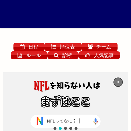
日程
順位表
チーム
ルール
診断
人気記事