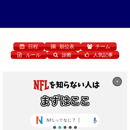
日程
順位表
チーム
ルール
診断
人気記事