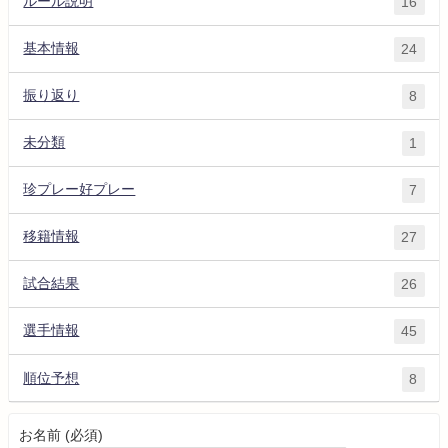
ルール説明
16
基本情報
24
振り返り
8
未分類
1
珍プレー好プレー
7
移籍情報
27
試合結果
26
選手情報
45
順位予想
8
お名前 (必須)