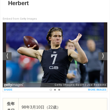
Herbert
Embed from Getty Images
生年
98年3月10日（22歳）