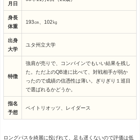
月日
身長
193㎝、102㎏
体重
出身
ユタ州立大学
大学
強肩が売りで、コンバインでもいい結果を残し
た。ただ上のQB達に比べて、対戦相手が弱か
特徴
ったので成績の信憑性は薄い。ぎりぎり１巡目
で選ばれるかどうか。
指名
ペイトリオッツ、レイダース
予想
ロングパスを綺麗に投げれて、足も遅くないので評価は低