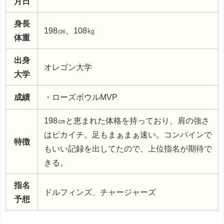
月日
身長
198㎝、108㎏
体重
出身
オレゴン大学
大学
成績
・ローズボウルMVP
198㎝と恵まれた体格を持っており、肩の強さ
はピカイチ。足もまぁまぁ速い。コンバインで
特徴
もいい記録を出してたので、上位指名が期待で
きる。
指名
ドルフィンズ、チャージャーズ
予想