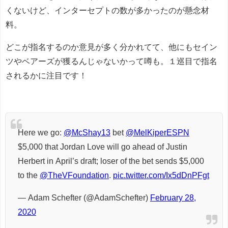
くないけど、インターセプトの数が多かったのが懸念材
料。
どこが指名するのか意見が多く分かれてて、他にもセイン
ツやベアーズが獲るんじゃないかって噂も。１巡目で指名
されるかに注目です！
Here we go:
@McShay13
bet
@MelKiperESPN
$5,000 that Jordan Love will go ahead of Justin
Herbert in April’s draft; loser of the bet sends $5,000
to the
@TheVFoundation
.
pic.twitter.com/Ix5dDnPFgt
— Adam Schefter (@AdamSchefter)
February 28,
2020