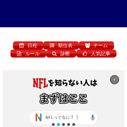
日程
順位表
チーム
ルール
診断
人気記事