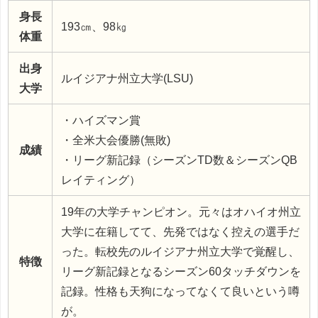
身長
193㎝、98㎏
体重
出身
ルイジアナ州立大学(LSU)
大学
・ハイズマン賞
・全米大会優勝(無敗)
成績
・リーグ新記録（シーズンTD数＆シーズンQB
レイティング）
19年の大学チャンピオン。元々はオハイオ州立
大学に在籍してて、先発ではなく控えの選手だ
った。転校先のルイジアナ州立大学で覚醒し、
特徴
リーグ新記録となるシーズン60タッチダウンを
記録。性格も天狗になってなくて良いという噂
が。