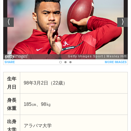
生年
98年3月2日（22歳）
月日
身長
185㎝、98㎏
体重
出身
アラバマ大学
大学