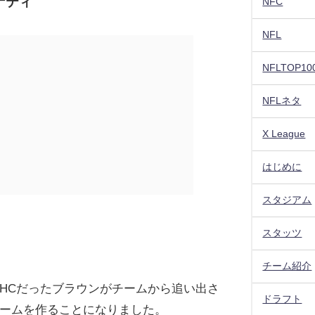
ナティ
NFC
NFL
NFLTOP10
NFLネタ
X League
はじめに
スタジアム
スタッツ
チーム紹介
HCだったブラウンがチームから追い出さ
ドラフト
ームを作ることになりました。