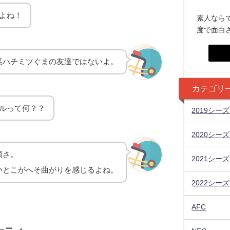
よね！
素人なら
度で面白
某ハチミツぐまの友達ではないよ。
カテゴリ
ルって何？？
2019シー
2020シー
類さ。
2021シー
いとこがへそ曲がりを感じるよね。
2022シー
AFC