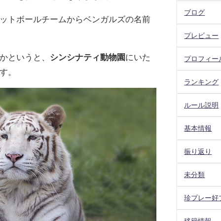
ブログ
ットボールチームからベンガルズの名前
プレビュー
かというと、
シンシナティ動物園
にいた
プロフィー
す。
ランキング
ルール説明
基本情報
振り返り
未分類
珍プレー好
移籍情報