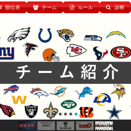
順位表
チーム
ルール
診断