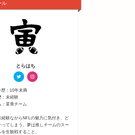
ール
とらはち
ン歴：10年未満
歴：未経験
ム：某青チーム
未経験ながらNFLの魅力に気付き、ど
かってしまう。夢は推しチームのスー
ルを生観戦すること。