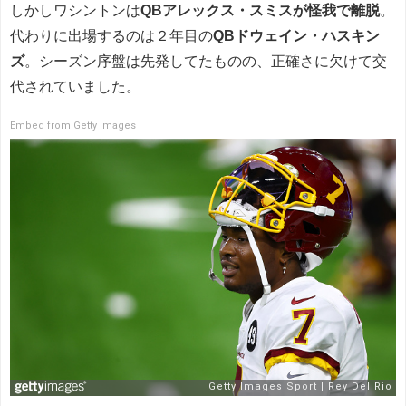
しかしワシントンは
QBアレックス・スミスが怪我で離脱
。
代わりに出場するのは２年目の
QBドウェイン・ハスキン
ズ
。シーズン序盤は先発してたものの、正確さに欠けて交
代されていました。
Embed from Getty Images