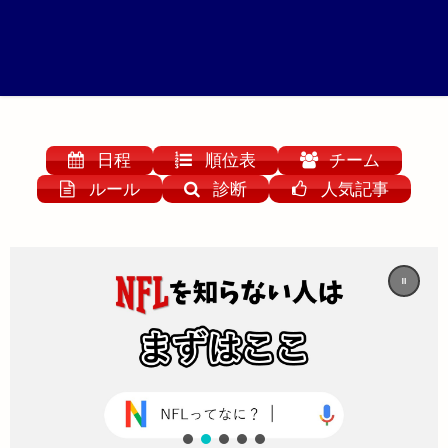
日程
順位表
チーム
ルール
診断
人気記事