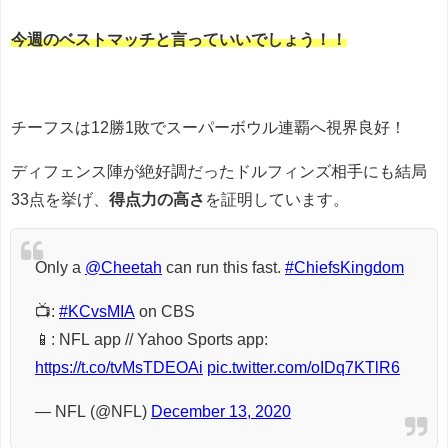
今週のベストマッチと言っていいでしょう！！
チーフスは12勝1敗でスーパーボウル連覇へ視界良好！
ディフェンス陣が絶好調だったドルフィンズ相手にも結局
33点を挙げ、
得点力の高さ
を証明しています。
Only a
@Cheetah
can run this fast.
#ChiefsKingdom
📺:
#KCvsMIA
on CBS
📱: NFL app // Yahoo Sports app:
https://t.co/tvMsTDEOAi
pic.twitter.com/oIDq7KTlR6
— NFL (@NFL)
December 13, 2020