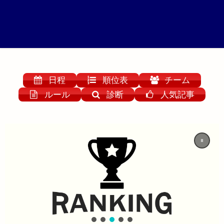
日程
順位表
チーム
ルール
診断
人気記事