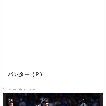
パンター（Ｐ）
Embed from Getty Images