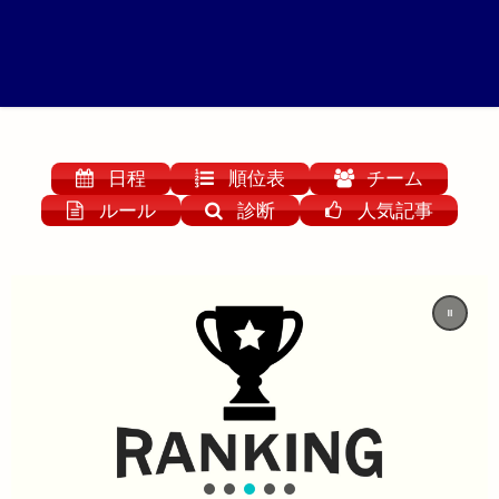
日程
順位表
チーム
ルール
診断
人気記事