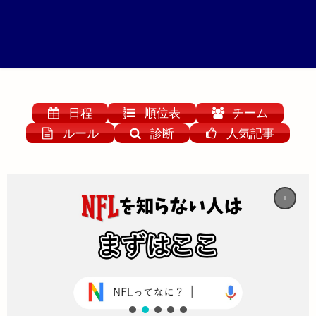
日程
順位表
チーム
ルール
診断
人気記事