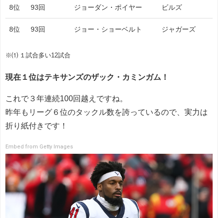
8位
93回
ジョーダン・ポイヤー
ビルズ
8位
93回
ジョー・ショーベルト
ジャガーズ
※⑴ １試合多い12試合
現在１位はテキサンズのザック・カミンガム！
これで３年連続100回越えですね。
昨年もリーグ６位のタックル数を誇っているので、実力は
折り紙付きです！
Embed from Getty Images