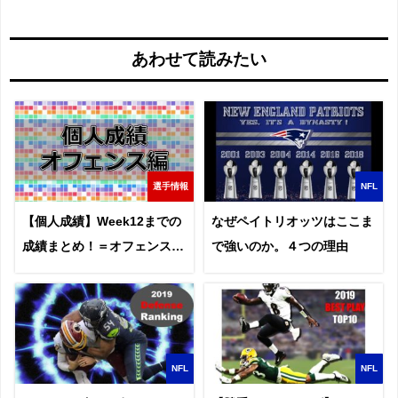
あわせて読みたい
選手情報
NFL
【個人成績】Week12までの
なぜペイトリオッツはここま
成績まとめ！＝オフェンス編
で強いのか。４つの理由
＝
NFL
NFL