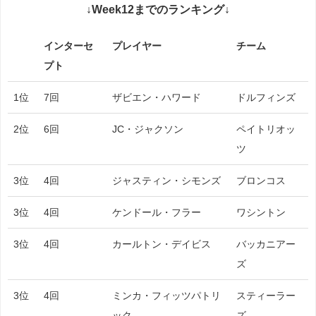
↓Week12までのランキング↓
インターセ
プレイヤー
チーム
プト
インターセ
プレイヤー
チーム
1位
7回
ザビエン・ハワード
ドルフィンズ
プト
2位
6回
JC・ジャクソン
ペイトリオッ
ツ
3位
4回
ジャスティン・シモンズ
ブロンコス
3位
4回
ケンドール・フラー
ワシントン
3位
4回
カールトン・デイビス
バッカニアー
ズ
3位
4回
ミンカ・フィッツパトリ
スティーラー
ック
ズ