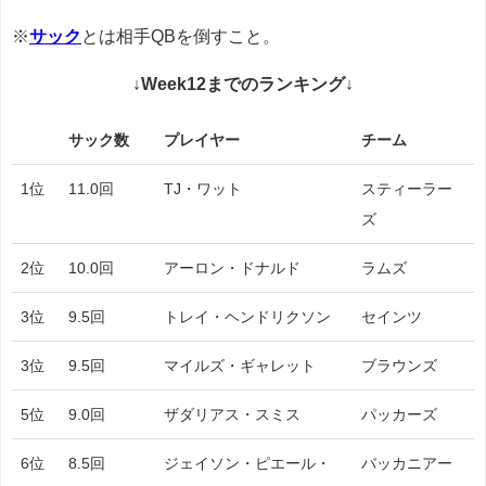
※
サック
とは相手QBを倒すこと。
↓Week12までのランキング↓
サック数
プレイヤー
チーム
サック数
プレイヤー
チーム
1位
11.0回
TJ・ワット
スティーラー
ズ
2位
10.0回
アーロン・ドナルド
ラムズ
3位
9.5回
トレイ・ヘンドリクソン
セインツ
3位
9.5回
マイルズ・ギャレット
ブラウンズ
5位
9.0回
ザダリアス・スミス
パッカーズ
6位
8.5回
ジェイソン・ピエール・
バッカニアー