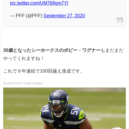
pic.twitter.com/UM768gm7Yl
— PFF (@PFF)
September 27, 2020
30歳となったシーホークスのボビー・ワグナー
もまだまだ
やってくれますね！
これで９年連続で100回越え達成です。
Embed from Getty Images