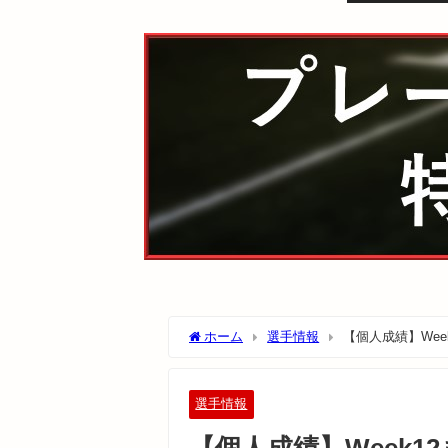
ホーム
選手情報
【個人成績】We
選手情報