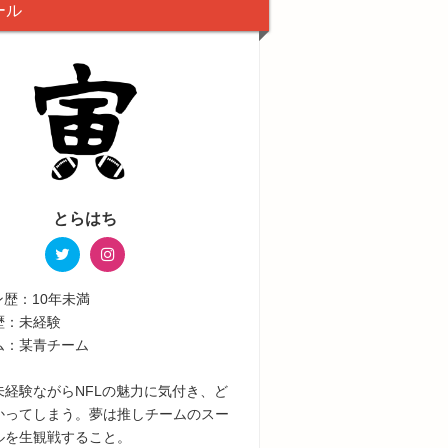
ール
とらはち
ン歴：10年未満
歴：未経験
ム：某青チーム
未経験ながらNFLの魅力に気付き、ど
かってしまう。夢は推しチームのスー
ルを生観戦すること。