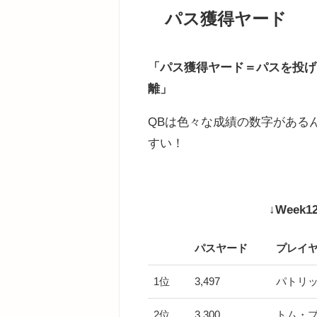
パス獲得ヤード
「パス獲得ヤード＝パスを投げ
離」
QBは色々な成績の数字がある
すい！
↓Week
パスヤード
プレイ
パスヤード
プレイ
1位
3,497
パトリ
2位
3,300
トム・