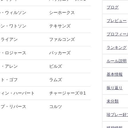
ブログ
ル・ウィルソン
シーホークス
プレビュー
ーン・ワトソン
テキサンズ
プロフィー
・ライアン
ファルコンズ
ランキング
ン・ロジャース
パッカーズ
ルール説明
ュ・アレン
ビルズ
基本情報
ット・ゴフ
ラムズ
振り返り
ティン・ハーバート
チャージャーズ※1
未分類
ップ・リバース
コルツ
珍プレー好
移籍情報