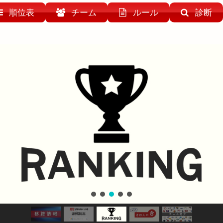
順位表
チーム
ルール
診断