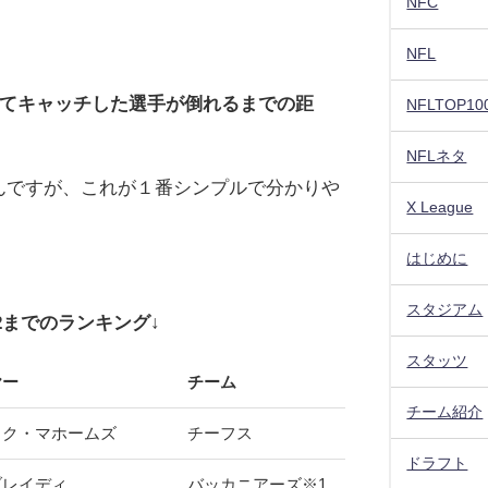
NFC
NFL
てキャッチした選手が倒れるまでの距
NFLTOP10
NFLネタ
んですが、これが１番シンプルで分かりや
X League
はじめに
スタジアム
12までのランキング↓
スタッツ
ヤー
チーム
チーム紹介
ヤー
チーム
ック・マホームズ
チーフス
ドラフト
ブレイディ
バッカニアーズ※1