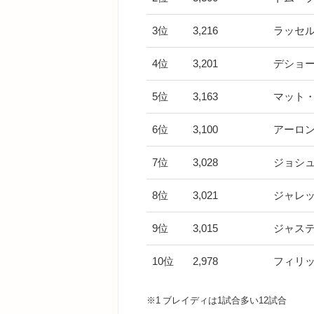
3位
3,216
ラッセ
4位
3,201
デショ
5位
3,163
マット
6位
3,100
アーロ
7位
3,028
ジョシ
8位
3,021
ジャレ
9位
3,015
ジャス
10位
2,978
フィリ
※1 ブレイディは1試合多い12試合