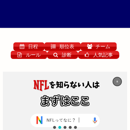
日程
順位表
チーム
ルール
診断
人気記事