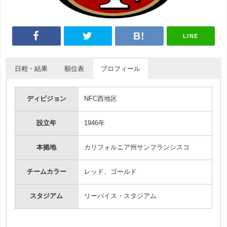
LINE
日程・結果
順位表
プロフィール
Pos
日付
チーム
ホーム
試合時間・結果
勝
負
引
アウェイ
連勝敗
ディビジョン
NFC西地区
49ers
2022年9月
1
13
4
0
勝10
ベアーズ
19 - 10
12日
49ers
シーホークス
2
9
8
0
勝2
設立年
1946年
シー
2022年9月
49ers
27 - 7
ラムズ
3
5
12
0
負2
19日
ホークス
本拠地
カリフォルニア州サンフランシスコ
ブロンコス
カーディナルス
4
4
13
0
負7
2022年9月
11 - 10
26日
49ers
チームカラー
レッド、ゴールド
ラム
2022年10
49ers
24 - 9
スタジアム
リーバイス・スタジアム
月4日
ズ
パンサーズ
2022年10
15 - 37
月10日