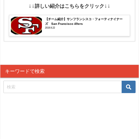
49ers
↓↓
↓↓
詳しい紹介はこちらをクリック
ファルコンズ
2022年10
28 - 14
月17日
49ers
【チーム紹介】サンフランシスコ・フォーティナイナー
ズ San Francisco 49ers
2022年10
2019.9.22
チーフス
44 - 23
月24日
49ers
2022年10
ラムズ
14 - 31
月31日
49ers
チャ
2022年11
49ers
22 - 16
月14日
ージャーズ
キーワードで検索
カーディナル
2022年11
10 - 38
ス
月21日
49ers
セイ
2022年11
49ers
13 - 0
月28日
ンツ
ドル
2022年12
49ers
33 - 17
月5日
フィンズ
バッ
2022年12
49ers
35 - 7
月12日