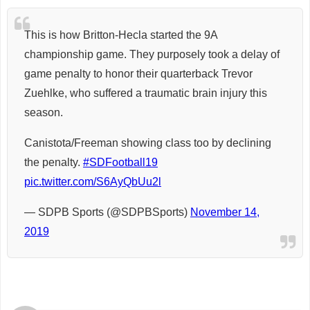
This is how Britton-Hecla started the 9A
championship game. They purposely took a delay of
game penalty to honor their quarterback Trevor
Zuehlke, who suffered a traumatic brain injury this
season.
Canistota/Freeman showing class too by declining
the penalty.
#SDFootball19
pic.twitter.com/S6AyQbUu2l
— SDPB Sports (@SDPBSports)
November 14,
2019