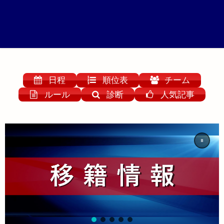
日程
順位表
チーム
ルール
診断
人気記事