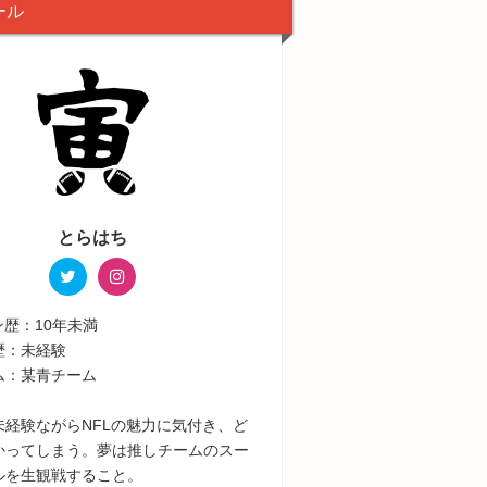
ール
とらはち
ン歴：10年未満
歴：未経験
ム：某青チーム
未経験ながらNFLの魅力に気付き、ど
かってしまう。夢は推しチームのスー
ルを生観戦すること。