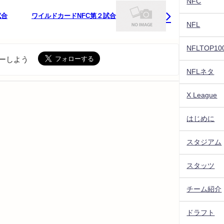
NFC
試合
ワイルドカードNFC第２試合
NFL
NFLTOP10
ォローしよう
NFLネタ
X League
はじめに
スタジアム
スタッツ
チーム紹介
ドラフト