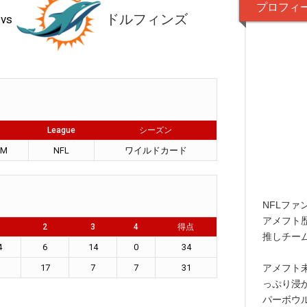
プロフィ
ドルフィンズ
vs
League
シーズン
AM
NFL
ワイルドカード
NFLファ
アメフト
2
3
4
得点
推しチー
4
6
14
0
34
17
7
7
31
アメフト
っぷり浸
パーボウ