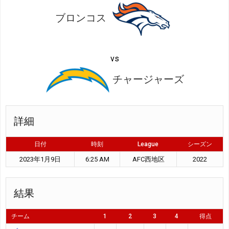
ブロンコス
vs
チャージャーズ
詳細
日付
時刻
League
シーズン
2023年1月9日
6:25 AM
AFC西地区
2022
結果
チーム
1
2
3
4
得点