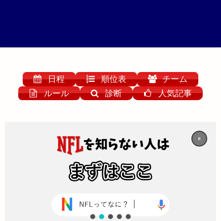
日程
順位表
チーム
ルール
診断
人気記事