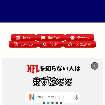
日程
順位表
チーム
ルール
診断
人気記事