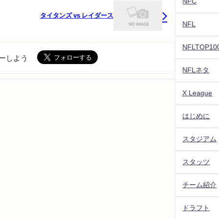
NFC
タイタンズ vs レイダース
NFL
NFLTOP10
ォローしよう
NFLネタ
X League
はじめに
スタジアム
スタッツ
チーム紹介
ドラフト