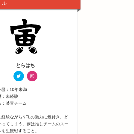
ール
とらはち
ン歴：10年未満
歴：未経験
ム：某青チーム
未経験ながらNFLの魅力に気付き、ど
かってしまう。夢は推しチームのスー
ルを生観戦すること。