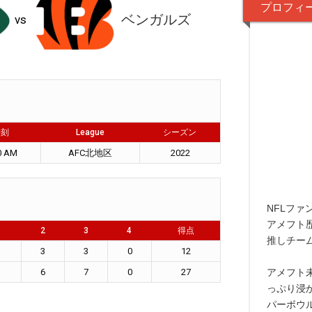
プロフィ
ベンガルズ
vs
時刻
League
シーズン
0 AM
AFC北地区
2022
NFLファ
アメフト
2
3
4
得点
推しチー
3
3
0
12
6
7
0
27
アメフト
っぷり浸
パーボウ