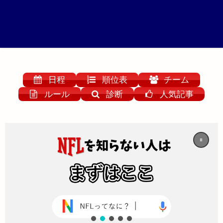
日程
順位表
チーム
ルール
診断
人気記事