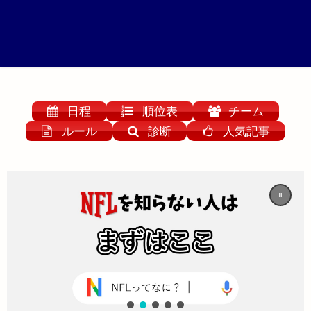
日程
順位表
チーム
ルール
診断
人気記事